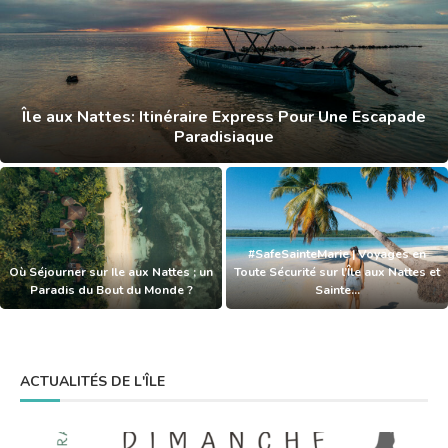
Île aux Nattes: Itinéraire Express Pour Une Escapade
Paradisiaque
#SafeSainteMarie | Voyages en
Où Séjourner sur Ile aux Nattes ; un
Toute Sécurité sur l’Île aux Nattes et
Paradis du Bout du Monde ?
Sainte...
ACTUALITÉS DE L'ÎLE